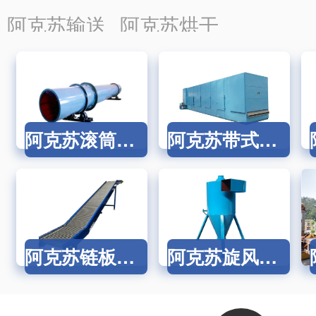
分离设备
蒸发设备
氧化设
阿克苏输送
阿克苏烘干
设备
设备
阿克苏滚筒烘干机
阿克苏带式干燥机链板烘干机
阿克苏链板输送机
阿克苏旋风除尘器