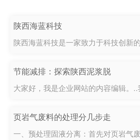
果，达成品牌效益;以新工艺、
新思路、新运营、新模式，开
陕西海蓝科技
启油田环保行业新时代。凝心
陕西海蓝科技是一家致力于科技创新
聚力、众志成城 地处秦岭东段
注于为客户提供高品质的技术解决方
南麓的商洛，作为国…
年发展，已经建立起了一支富有经验
节能减排：探索陕西泥浆脱
队，不断推动着科技的进步。我们的
水机的绿色发展之路
客户为中心。我们深...
大家好，我是企业网站的内容编辑。.
下关于节能减排方面的一个话题——
的绿色发展之路。随着人们对环境保
页岩气废料的处理分几步走
越来越多的企业开始关注如何在生产
减排。泥浆脱...
一、预处理固液分离：首先对页岩气