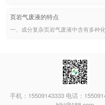
离，去除其中的悬浮固体颗粒。可以
滤法等物理处理方法，或者采用机械
页岩气废液的特点
机、压滤机等进行固液分离。调节 pH
的酸碱度，采用中和法调节 pH 值至
一、成分复杂页岩气废液中含有多种
性，以减少对后续处理工艺的影响。
但不限于盐类（如氯化钠、氯化钙等
如果废液中含有油类物质，可以采用隔油
（如汞、镉、铅等）、有机物（如烃
酸等）以及悬浮固体颗粒等。这些成
液的处理难度大大增加。例如，其中
果未经处理直接排放，会对土壤和水
染，影响生态环境和人类健康。二、
气...
手机：15509143333 电话：155091
hlkj@188.com