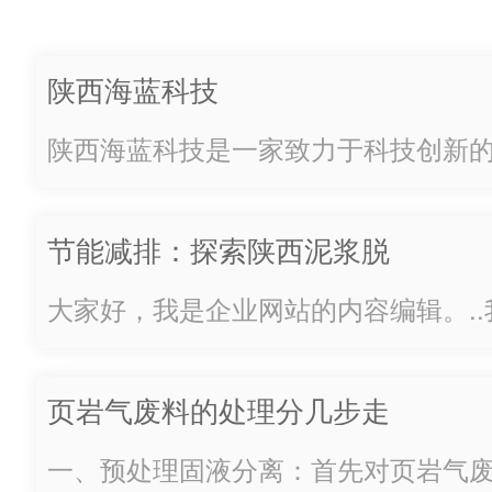
果，达成品牌效益;以新工艺、
新思路、新运营、新模式，开
陕西海蓝科技
启油田环保行业新时代。凝心
陕西海蓝科技是一家致力于科技创新
聚力、众志成城 地处秦岭东段
注于为客户提供高品质的技术解决方
南麓的商洛，作为国…
年发展，已经建立起了一支富有经验
节能减排：探索陕西泥浆脱
队，不断推动着科技的进步。我们的
水机的绿色发展之路
客户为中心。我们深...
大家好，我是企业网站的内容编辑。.
下关于节能减排方面的一个话题——
的绿色发展之路。随着人们对环境保
页岩气废料的处理分几步走
越来越多的企业开始关注如何在生产
减排。泥浆脱...
一、预处理固液分离：首先对页岩气