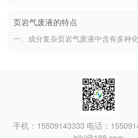
离，去除其中的悬浮固体颗粒。可以
滤法等物理处理方法，或者采用机械
页岩气废液的特点
机、压滤机等进行固液分离。调节 pH
的酸碱度，采用中和法调节 pH 值至
一、成分复杂页岩气废液中含有多种
性，以减少对后续处理工艺的影响。
但不限于盐类（如氯化钠、氯化钙等
如果废液中含有油类物质，可以采用隔油
（如汞、镉、铅等）、有机物（如烃
酸等）以及悬浮固体颗粒等。这些成
液的处理难度大大增加。例如，其中
果未经处理直接排放，会对土壤和水
染，影响生态环境和人类健康。二、
气...
手机：15509143333 电话：155091
hlkj@188.com