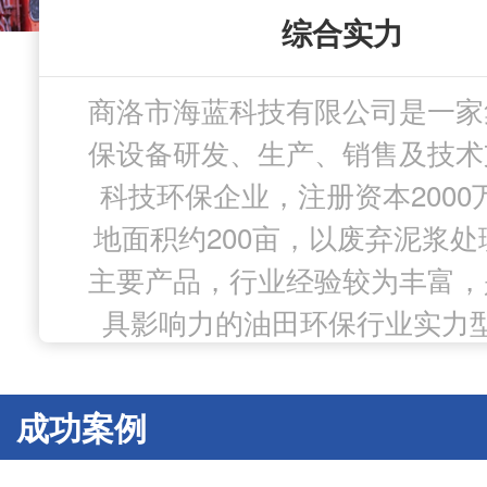
综合实力
技术优势
产品质量
广获好评
商洛市海蓝科技有限公司是一家
海蓝科技注重技术研发，拥有
海蓝科技专注油田废弃物处理
海蓝科技业务涉及油气田废弃
保设备研发、生产、销售及技术
严格的生产质量管理体系和质
油泥处理、污泥处理、压返液
科研团队，凝集研发人员40
待质量一丝不苟，以品质为立
处理、医疗废弃物等领域，先
科技环保企业，注册资本2000
请持有的各类专利授权22项
地面积约200亩，以废弃泥浆处
设备、低温蒸发设备、高温氧
造质量过硬的系统的泥浆处理
田、胜利油田、大庆油田、朝
主要产品，行业经验较为丰富，
和泥浆等企业合作，以品质和
产品持续升级。
户使用放心。
具影响力的油田环保行业实力
户信赖。
成功案例