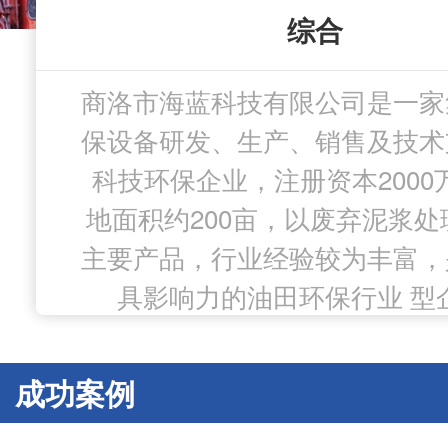
技术优势
产品质量
广获好评
综合
商洛市海蓝科技有限公司是一家
海蓝科技注重技术研发，拥有
海蓝科技专注油田废弃物处理
海蓝科技业务涉及油气田废弃
保设备研发、生产、销售及技术
严格的生产质量管理体系和质
油泥处理、污泥处理、压返液
科研团队，凝集研发人员40
待质量一丝不苟，以品质为立
处理、医疗废弃物等领域，先
科技环保企业，注册资本2000
请持有的各类 授权22项，固
地面积约200亩，以废弃泥浆处
备、低温蒸发设备、高温氧化
造质量过硬的系统的泥浆处理
田、胜利油田、大庆油田、朝
主要产品，行业经验较为丰富，
和泥浆等企业合作，以品质和
品持续升级。
户使用放心。
具影响力的油田环保行业 型
户信赖。
成功案例