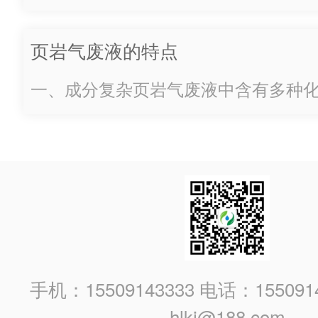
离，去除其中的悬浮固体颗粒。可以
滤法等物理处理方法，或者采用机械
页岩气废液的特点
机、压滤机等进行固液分离。调节 pH
的酸碱度，采用中和法调节 pH 值至
一、成分复杂页岩气废液中含有多种
性，以减少对后续处理工艺的影响。
但不限于盐类（如氯化钠、氯化钙等
如果废液中含有油类物质，可以采用隔油
（如汞、镉、铅等）、有机物（如烃
酸等）以及悬浮固体颗粒等。这些成
液的处理难度大大增加。例如，其中
果未经处理直接排放，会对土壤和水
染，影响生态环境和人类健康。二、
气...
手机：15509143333 电话：155091
hlkj@188.com