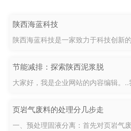
果，达成品牌效益;以新工艺、
新思路、新运营、新模式，开
陕西海蓝科技
启油田环保行业新时代。凝心
陕西海蓝科技是一家致力于科技创新
聚力、众志成城 地处秦岭东段
注于为客户提供高品质的技术解决方
南麓的商洛，作为国…
年发展，已经建立起了一支富有经验
节能减排：探索陕西泥浆脱
队，不断推动着科技的进步。我们的
水机的绿色发展之路
客户为中心。我们深...
大家好，我是企业网站的内容编辑。.
下关于节能减排方面的一个话题——
的绿色发展之路。随着人们对环境保
页岩气废料的处理分几步走
越来越多的企业开始关注如何在生产
减排。泥浆脱...
一、预处理固液分离：首先对页岩气