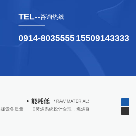
TEL--
咨询热线
0914-8035555
15509143333
耗低
排放性
/ RAW MATERIALS
/ RAW MA
焚烧系统设计合理，燃烧强度高，能耗更低
硫化物、氮氧化物