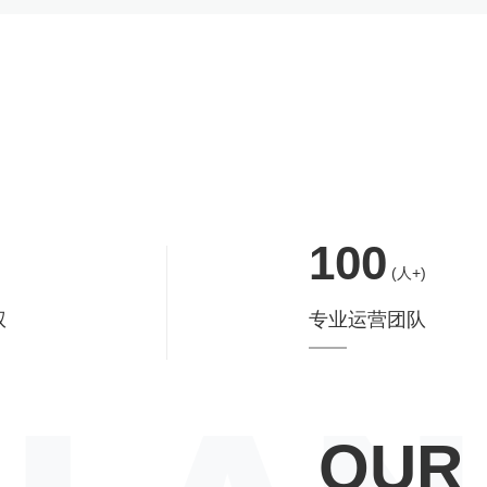
100
(人+)
权
专业运营团队
OUR