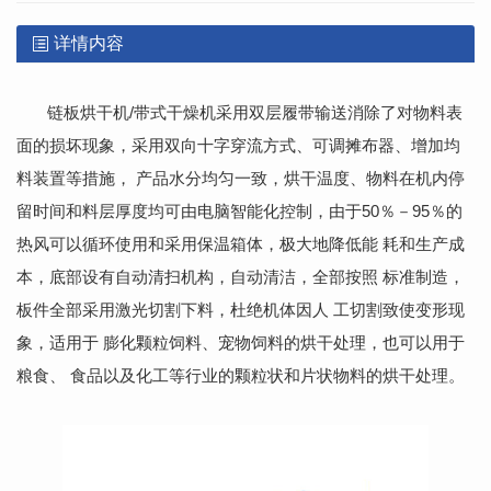
详情内容
链板烘干机
/
带式干燥机采用双层履带输送消除了对物料表
面的损坏现象，采用双向十字穿流方式、可调摊布器、增加均
料装置等措施， 产品水分均匀一致，烘干温度、物料在机内停
留时间和料层厚度均可由电脑智能化控制，由于
50
％－
95
％的
热风可以循环使用和采用保温箱体，极大地降低能 耗和生产成
本，底部设有自动清扫机构，自动清洁，全部按照 标准制造，
板件全部采用激光切割下料，杜绝机体因人 工切割致使变形现
象，适用于 膨化颗粒饲料、宠物饲料的烘干处理，也可以用于
粮食、 食品以及化工等行业的颗粒状和片状物料的烘干处理。