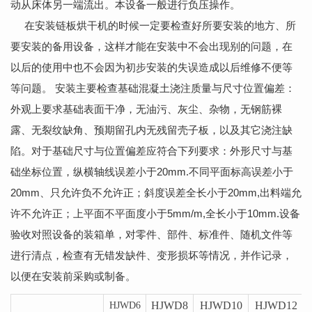
动从床体另一端流出。本设备一般进行负压操作。
在安装链板烘干机的时候一定要检查好所要安装的地方、所
要安装的备用设备，这样才能在安装中不会出现别的问题，在
以后的使用中也不会因为初步安装的失误造成以后维修不便等
等问题。 安装主要检查基础混凝土浇注质量与尺寸位置偏差：
外观上要求基础表面干净，无油污、灰尘、杂物，无钢筋裸
露、无裂纹缺角、预期留孔内无残留壳子板，以及其它浇注缺
陷。对于基础尺寸与位置偏差应符合下列要求：外形尺寸与基
础坐标位置，纵横轴线误差小于
20mm.
不同平面标高误差小于
20mm
、只允许负不允许正；斜度误差全长小于
20mm,
出料端允
许不允许正；上平面不平面度小于
5mm/m,
全长小于
10mm.
设备
验收对照设备的装箱单，对零件、部件、标准件、随机文件等
进行清点，检查有无错发缺件、变形损坏等情况，并作记录，
以便在安装前采购或制备。
HJWD8
HJWD10
HJWD12
HJWD6