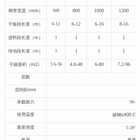
mm
）
800
1000
1200
600
网带宽度（
m
）
6-12
6-16
8-16
6-12
干燥段长度（
m
）
1
1
1
1
进料段长度（
m
）
1
1
1
1
传动段长度（
m2
）
4.8-48
6-80
7.2-96
3.6-36
干燥面积（
层数
mm
40
层间距
承载能力
90-2
≤400 C°
使用温度
碳钢
千
蒸发强度
5-20
热源
热风