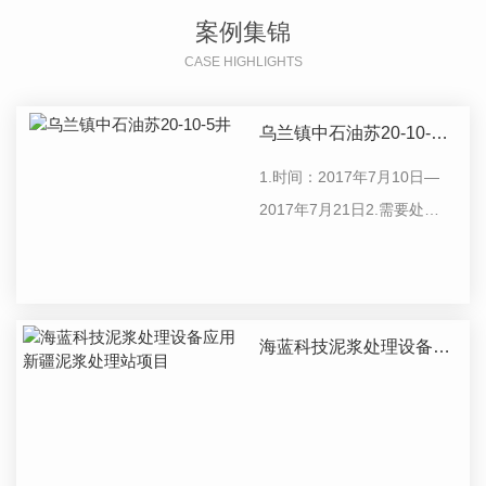
案例集锦
CASE HIGHLIGHTS
乌兰镇中石油苏20-10-5
井
1.时间：2017年7月10日—
2017年7月21日2.需要处理
的物料: 废弃钻井泥浆处理
量：650m³；其中流动泥浆
470m³，岩屑180m³;3.泥浆
储备池：长60m×宽10m×高
海蓝科技泥浆处理设备应
1.5m=900m³;4.泥浆处理设
用新疆泥浆处理站项目
备：高温泥浆焚烧机组（泥
浆焚烧炉）；...